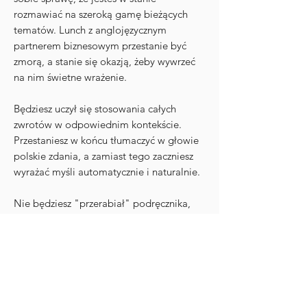
rozmawiać na szeroką gamę bieżących
tematów. Lunch z anglojęzycznym
partnerem biznesowym przestanie być
zmorą, a stanie się okazją, żeby wywrzeć
na nim świetne wrażenie.
Będziesz uczył się stosowania całych
zwrotów w odpowiednim kontekście.
Przestaniesz w końcu tłumaczyć w głowie
polskie zdania, a zamiast tego zaczniesz
wyrażać myśli automatycznie i naturalnie.
Nie będziesz "przerabiał" podręcznika,
ale będziesz poznawał angielski w
naturalny sposób poprzez rozmowę,
czytanie, słuchanie i oglądanie
autentycznych materiałów, na tematy
aktualne i dla Ciebie istotne.