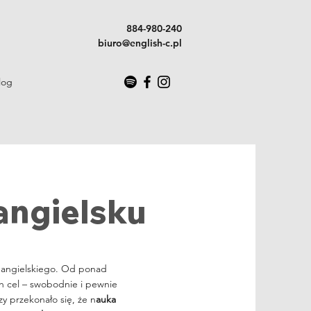
884-980-240
biuro@english-c.pl
log
angielsku
 angielskiego. Od ponad
h cel – swobodnie i pewnie
y przekonało się, że n
auka