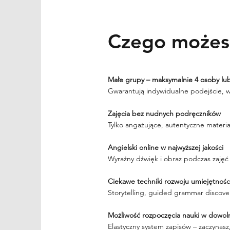
Czego możes
Małe grupy – maksymalnie 4 osoby lub
Gwarantują indywidualne podejście, w
Zajęcia bez nudnych podręczników
Tylko angażujące, autentyczne materi
Angielski online w najwyższej jakości
Wyraźny dźwięk i obraz podczas zajęć n
Ciekawe techniki rozwoju umiejętnośc
Storytelling, guided grammar discover
Możliwość rozpoczęcia nauki w dowo
Elastyczny system zapisów – zaczynasz