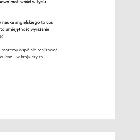
 nowe możliwości w życiu
że
nauka angielskiego to coś
 to umiejętność wyrażania
ąć
.
e możemy wspólnie realizować
cujesz – w kraju czy za