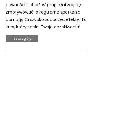
pewności siebie? W grupie łatwiej się
zmotywować, a regularne spotkania
pomogą Ci szybko zobaczyć efekty. To
kurs, który spełni Twoje oczekiwania!
Szczegóły
Kurs indywidualny
Masz nieregularny tryb pracy lub
specyficzne cele językowe?
Przygotowujesz się do rozmowy
kwalifikacyjnej, egzaminu albo ważnej
prezentacji po angielsku? A może Twój
zawód wymaga znajomości
specjalistycznego języka? Kurs
indywidualny to rozwiązanie
dopasowane do Twoich potrzeb.