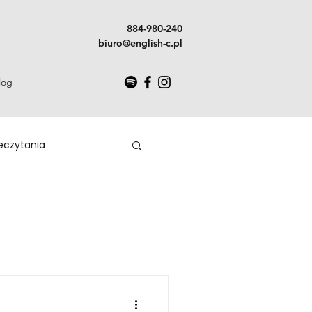
884-980-240
biuro@english-c.pl
log
zeczytania
Polecam