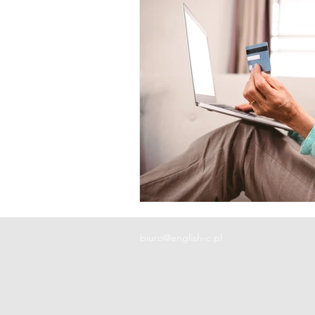
biuro@english-c.pl