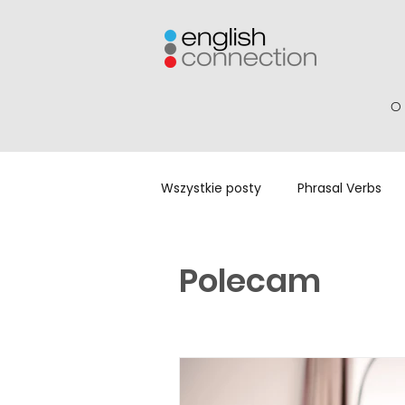
O 
Wszystkie posty
Phrasal Verbs
Jak się uczyć?
Angielski z fi
Polecam
Jaka to różnica