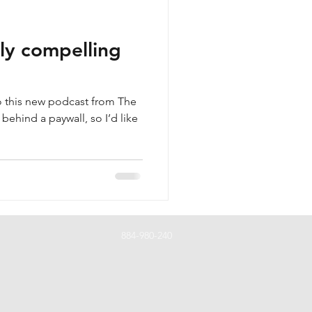
uly compelling
 to this new podcast from The
 behind a paywall, so I’d like
884-980-240