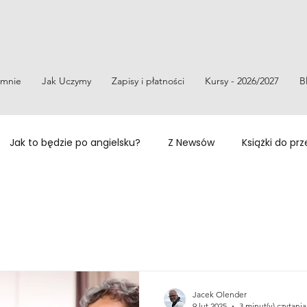
mnie
Jak Uczymy
Zapisy i płatności
Kursy - 2026/2027
B
Jak to będzie po angielsku?
Z Newsów
Książki do pr
lmów i seriali
Topic-based vocabulary
Wyrażenia
Jacek Olender
9 lut 2025
3 minut(y) czytania