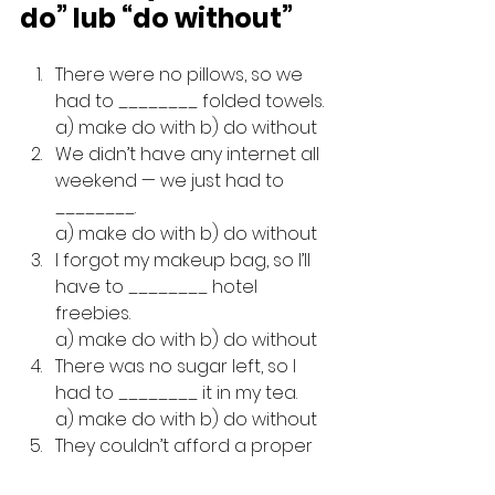
do” lub “do without”
There were no pillows, so we 
had to ________ folded towels.
a) make do with b) do without
We didn’t have any internet all 
weekend — we just had to 
________.
a) make do with b) do without
I forgot my makeup bag, so I’ll 
have to ________ hotel 
freebies.
a) make do with b) do without
There was no sugar left, so I 
had to ________ it in my tea.
a) make do with b) do without
They couldn’t afford a proper 
venue, so they ________ a local 