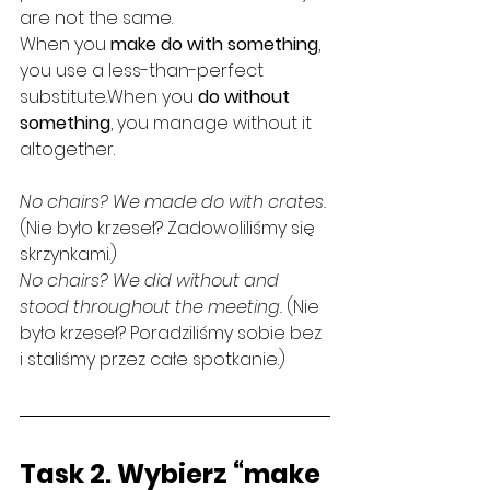
are not the same.
When you 
make do with something
, 
you use a less-than-perfect 
substitute.When you 
do without 
something
, you manage without it 
altogether.
No chairs? We made do with crates. 
(Nie było krzeseł? Zadowoliliśmy się 
skrzynkami.)
No chairs? We did without and 
stood throughout the meeting. 
(Nie 
było krzeseł? Poradziliśmy sobie bez 
i staliśmy przez całe spotkanie.)
Task 2. 
Wybierz “make 