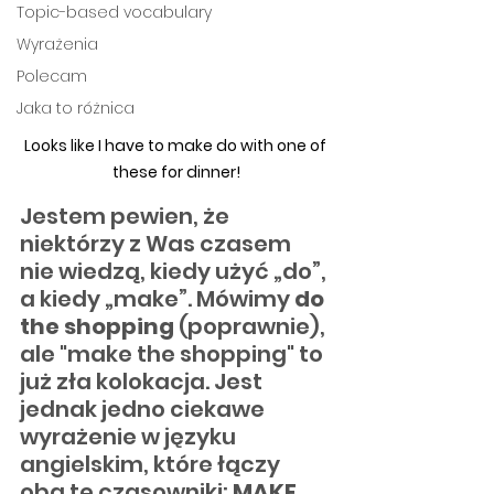
Topic-based vocabulary
Wyrażenia
Polecam
Jaka to różnica
Looks like I have to make do with one of 
these for dinner!
Jestem pewien, że 
niektórzy z Was czasem 
nie wiedzą, kiedy użyć „do”, 
a kiedy „make”. Mówimy 
do 
the shopping
(poprawnie), 
ale "make the shopping" to 
już zła kolokacja. Jest 
jednak jedno ciekawe 
wyrażenie w języku 
angielskim, które łączy 
oba te czasowniki: 
MAKE 