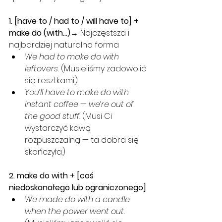
1. [have to / had to / will have to] + 
make do (with...)
→ Najczęstsza i 
najbardziej naturalna forma
We had to make do with 
leftovers. 
(Musieliśmy zadowolić 
się resztkami.)
You’ll have to make do with 
instant coffee — we’re out of 
the good stuff. 
(Musi Ci 
wystarczyć kawą 
rozpuszczalną — ta dobra się 
skończyła.)
2. make do with + [coś 
niedoskonałego lub ograniczonego]
We made do with a candle 
when the power went out. 