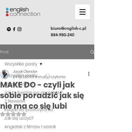
biuro@english-c.pl
884-980-240
Post
Wszystkie posty
Jacek Olender
Wszystkie posty
24 lip 2025
3 minut(y) czytania
MAKE DO - czyli jak
Phrasal Verbs
Jak to będzie po angielsku?
sobie poradzić jak się
Z Newsów
nie ma co się lubi
Książki do przeczytania
Oceniono na NaN z 5 gwiazdek.
Jak się uczyć?
Angielski z filmów i seriali