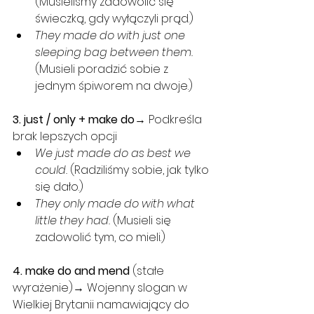
(Musieliśmy zadowolić się 
świeczką, gdy wyłączyli prąd.)
They made do with just one 
sleeping bag between them. 
(Musieli poradzić sobie z 
jednym śpiworem na dwoje.)
3. just / only + make do
→ Podkreśla 
brak lepszych opcji
We just made do as best we 
could. 
(Radziliśmy sobie, jak tylko 
się dało.)
They only made do with what 
little they had. 
(Musieli się 
zadowolić tym, co mieli.)
4. make do and mend
 (stałe 
wyrażenie)→ Wojenny slogan w 
Wielkiej Brytanii namawiający do 