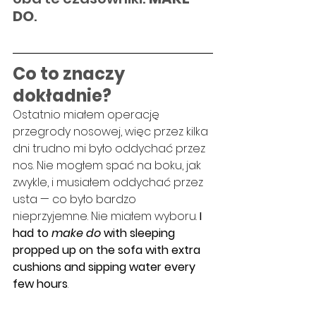
DO
.
Co to znaczy 
dokładnie?
Ostatnio miałem operację 
przegrody nosowej, więc przez kilka 
dni trudno mi było oddychać przez 
nos. Nie mogłem spać na boku, jak 
zwykle, i musiałem oddychać przez 
usta — co było bardzo 
nieprzyjemne. Nie miałem wyboru.
 I 
had to 
make do
 with sleeping 
propped up on the sofa with extra 
cushions and sipping water every 
few hours
.